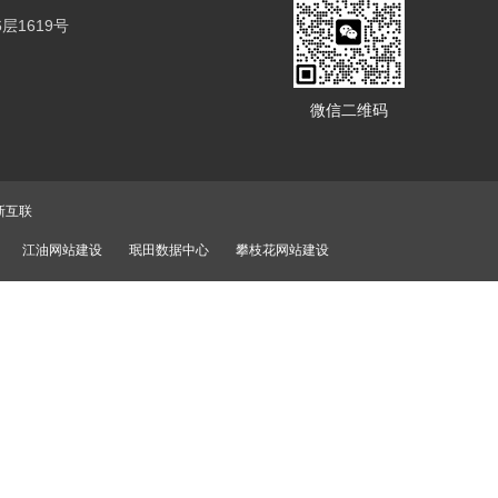
层1619号
微信二维码
新互联
江油网站建设
珉田数据中心
攀枝花网站建设