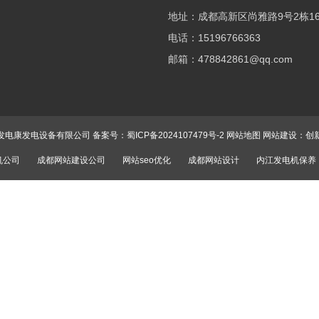
地址：成都高新区尚雅路9号2栋16
电话：15196766363
邮箱：478842861@qq.com
发电康发电设备有限公司 备案号：
蜀ICP备2024107479号-2
网站地图
网站建设：创
机公司
成都网站建设公司
网站seo优化
成都网站设计
内江发电机保养